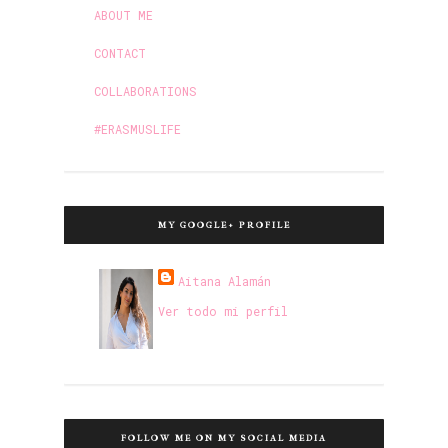
ABOUT ME
CONTACT
COLLABORATIONS
#ERASMUSLIFE
MY GOOGLE+ PROFILE
Aitana Alamán
Ver todo mi perfil
FOLLOW ME ON MY SOCIAL MEDIA