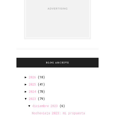
BLOG ARCHIVE
2026
(18)
►
2025
(41)
►
2024
(78)
►
2023
(79)
▼
diciembre 2023
(6)
▼
Nochevieja 2023: mi propuesta