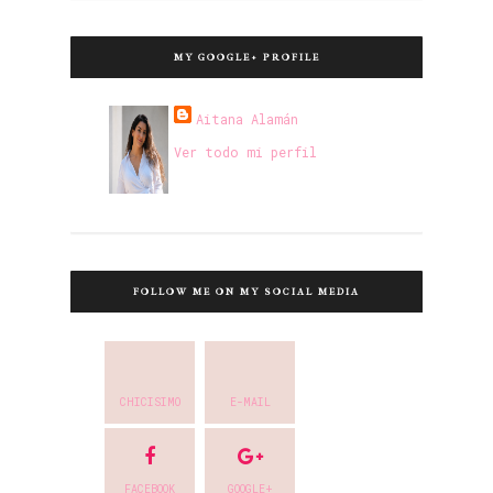
MY GOOGLE+ PROFILE
Aitana Alamán
Ver todo mi perfil
FOLLOW ME ON MY SOCIAL MEDIA
CHICISIMO
E-MAIL
FACEBOOK
GOOGLE+