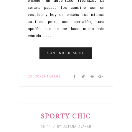
enseñé; un auténtico flechazo. La
semana pasada los combiné con un
vestido y hoy os enseño los mismos
botines pero con pantalón, una
opción que se me hace mucho más
cómoda. ...
CONTINUE READING
23 COMENTARIOS
SPORTY CHIC
10:14 / BY AITANA ALAMÁN