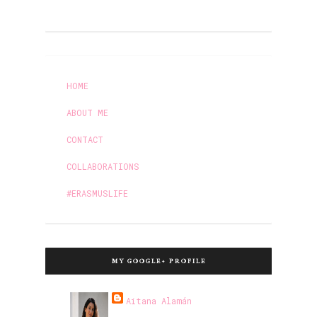
HOME
ABOUT ME
CONTACT
COLLABORATIONS
#ERASMUSLIFE
MY GOOGLE+ PROFILE
Aitana Alamán