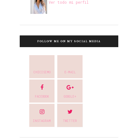
Ver todo mi perfil
FOLLOW ME ON MY SOCIAL MEDIA
CHICISIMO
E-MAIL
FACEBOOK
GOOGLE+
INSTAGRAM
TWITTER