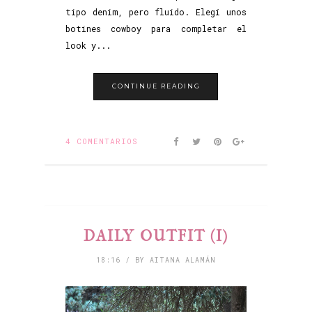
tipo denim, pero fluido. Elegí unos
botines cowboy para completar el
look y...
CONTINUE READING
4 COMENTARIOS
DAILY OUTFIT (I)
18:16 / BY AITANA ALAMÁN