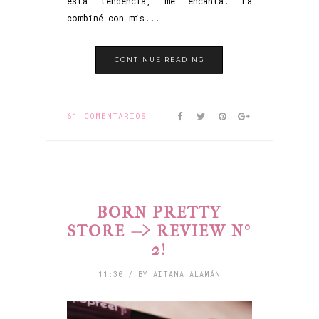
esta tendencia, me encanta. La
combiné con mis...
CONTINUE READING
61 COMENTARIOS
BORN PRETTY
STORE --> REVIEW Nº
2!
11:30 / BY AITANA ALAMÁN