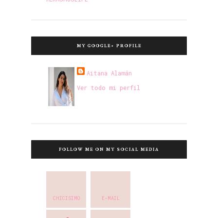
MY GOOGLE+ PROFILE
Aitana Alamán
Ver todo mi perfil
FOLLOW ME ON MY SOCIAL MEDIA
CHICISIMO
E-MAIL