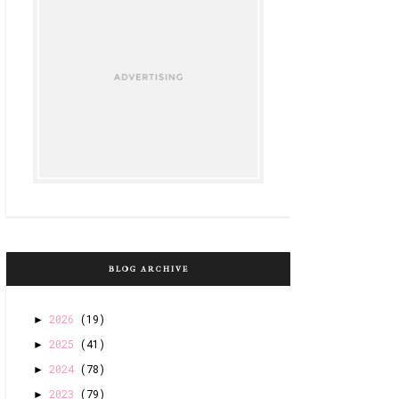
BLOG ARCHIVE
2026
(19)
►
2025
(41)
►
2024
(78)
►
2023
(79)
►