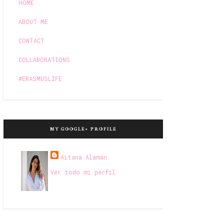
HOME
ABOUT ME
CONTACT
COLLABORATIONS
#ERASMUSLIFE
MY GOOGLE+ PROFILE
Aitana Alamán
Ver todo mi perfil