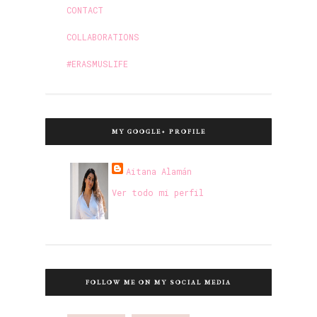
CONTACT
COLLABORATIONS
#ERASMUSLIFE
MY GOOGLE+ PROFILE
Aitana Alamán
Ver todo mi perfil
FOLLOW ME ON MY SOCIAL MEDIA