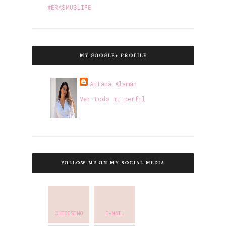
#ERASMUSLIFE
MY GOOGLE+ PROFILE
Aitana Alamán
Ver todo mi perfil
FOLLOW ME ON MY SOCIAL MEDIA
CHICISIMO
E-MAIL