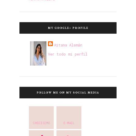
MY GOOGLE+ PROFILE
Aitana Alamán
Ver todo mi perfil
FOLLOW ME ON MY SOCIAL MEDIA
CHICISIMO
E-MAIL