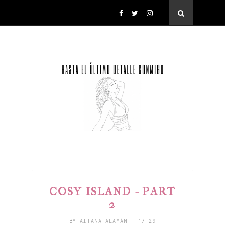
COSY ISLAND - PART
2
BY
AITANA ALAMÁN
- 17:29