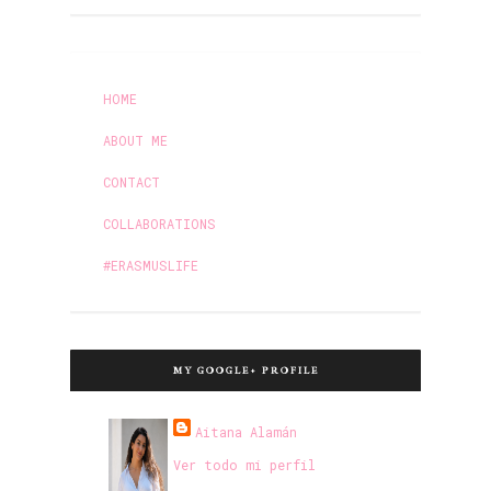
HOME
ABOUT ME
CONTACT
COLLABORATIONS
#ERASMUSLIFE
MY GOOGLE+ PROFILE
Aitana Alamán
Ver todo mi perfil