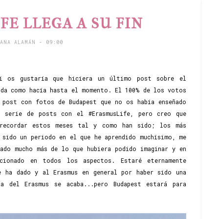
E LLEGA A SU FIN
TANA ALAMÁN
- 09:00
i os gustaría que hiciera un último post sobre el
oda como hacía hasta el momento. El 100% de los votos
 post con fotos de Budapest que no os había enseñado
a serie de posts con el #ErasmusLife, pero creo que
recordar estos meses tal y como han sido; los más
 sido un periodo en el que he aprendido muchísimo, me
jado mucho más de lo que hubiera podido imaginar y en
cionado en todos los aspectos. Estaré eternamente
e ha dado y al Erasmus en general por haber sido una
ja del Erasmus se acaba...pero Budapest estará para