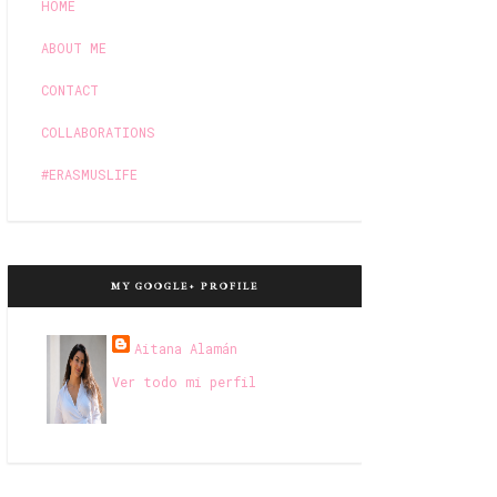
HOME
ABOUT ME
CONTACT
COLLABORATIONS
#ERASMUSLIFE
MY GOOGLE+ PROFILE
Aitana Alamán
Ver todo mi perfil