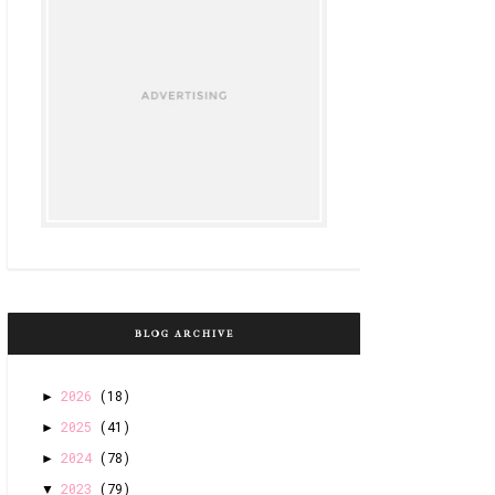
BLOG ARCHIVE
2026
(18)
►
2025
(41)
►
2024
(78)
►
2023
(79)
▼