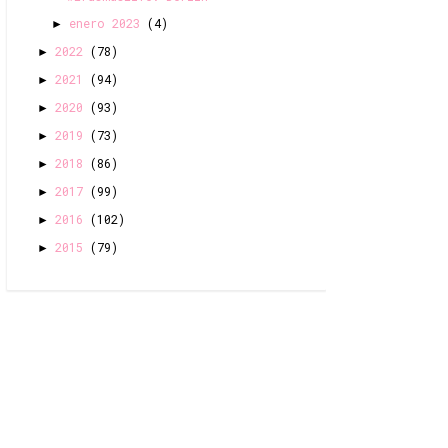
enero 2023
(4)
►
2022
(78)
►
2021
(94)
►
2020
(93)
►
2019
(73)
►
2018
(86)
►
2017
(99)
►
2016
(102)
►
2015
(79)
►