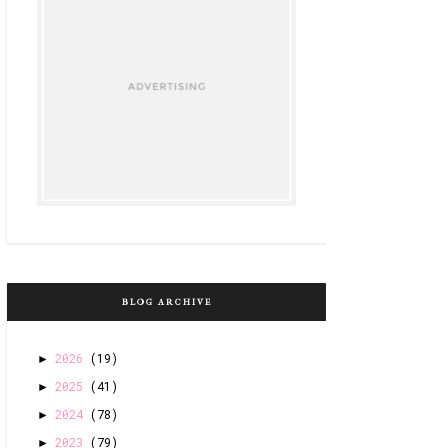
BLOG ARCHIVE
2026
(19)
►
2025
(41)
►
2024
(78)
►
2023
(79)
►