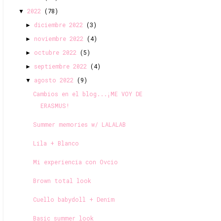
2022
(78)
▼
diciembre 2022
(3)
►
noviembre 2022
(4)
►
octubre 2022
(5)
►
septiembre 2022
(4)
►
agosto 2022
(9)
▼
Cambios en el blog...¡ME VOY DE
ERASMUS!
Summer memories w/ LALALAB
Lila + Blanco
Mi experiencia con Ovcio
Brown total look
Cuello babydoll + Denim
Basic summer look