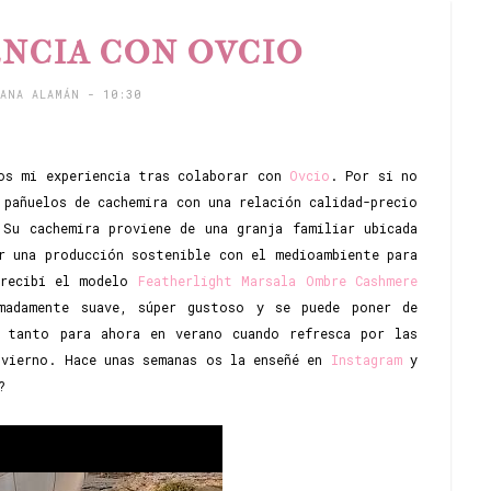
ENCIA CON OVCIO
TANA ALAMÁN
- 10:30
os mi experiencia tras colaborar con
Ovcio
. Por si no
 pañuelos de cachemira con una relación calidad-precio
 Su cachemira proviene de una granja familiar ubicada
r una producción sostenible con el medioambiente para
 recibí el modelo
Featherlight Marsala Ombre Cashmere
madamente suave, súper gustoso y se puede poner de
o tanto para ahora en verano cuando refresca por las
nvierno. Hace unas semanas os la enseñé en
Instagram
y
?