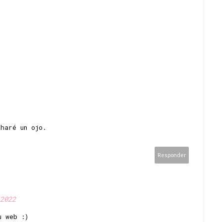
charé un ojo.
Responder
2022
u web :)