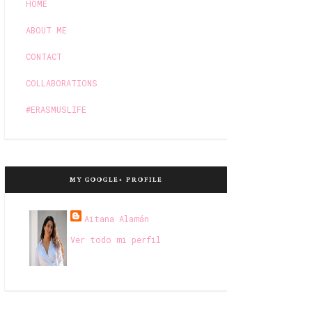
HOME
ABOUT ME
CONTACT
COLLABORATIONS
#ERASMUSLIFE
MY GOOGLE+ PROFILE
Aitana Alamán
Ver todo mi perfil