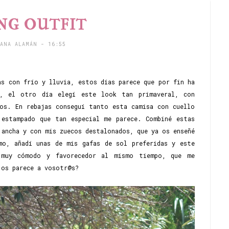
NG OUTFIT
TANA ALAMÁN
- 16:55
as con frío y lluvia, estos días parece que por fin ha
, el otro día elegí este look tan primaveral, con
ros. En rebajas conseguí tanto esta camisa con cuello
estampado que tan especial me parece. Combiné estas
 ancha y con mis zuecos destalonados, que ya os enseñé
mo, añadí unas de mis gafas de sol preferidas y este
 muy cómodo y favorecedor al mismo tiempo, que me
 os parece a vosotr@s?