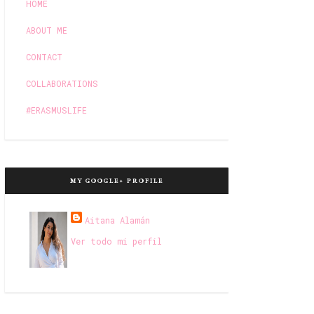
HOME
ABOUT ME
CONTACT
COLLABORATIONS
#ERASMUSLIFE
MY GOOGLE+ PROFILE
Aitana Alamán
Ver todo mi perfil