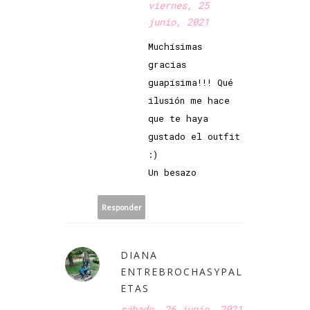
viernes, 25
junio, 2021
Muchísimas
gracias
guapísima!!! Qué
ilusión me hace
que te haya
gustado el outfit
:)
Un besazo
Responder
DIANA
ENTREBROCHASYPAL
ETAS
sábado, 26 junio, 2021