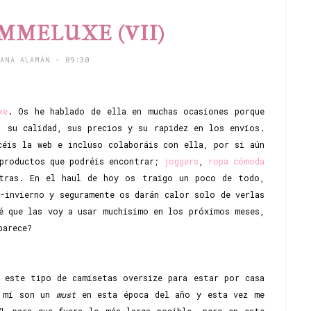
MMELUXE (VII)
TANA ALAMÁN
- 09:30
xe
. Os he hablado de ella en muchas ocasiones porque
, su calidad, sus precios y su rapidez en los envíos.
céis la web e incluso colaboráis con ella, por si aún
 productos que podréis encontrar;
joggers
,
ropa cómoda
tras. En el haul de hoy os traigo un poco de todo,
-invierno y seguramente os darán calor solo de verlas
é que las voy a usar muchísimo en los próximos meses,
parece?
 este tipo de camisetas oversize para estar por casa
a mí son un
must
en esta época del año y esta vez me