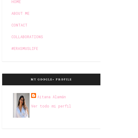
HOME
ABOUT ME
CONTACT
COLLABORATIONS
#ERASMUSLIFE
MY GOOGLE+ PROFILE
Aitana Alamán
Ver todo mi perfil