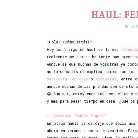
HAUL: FE
BY
AI
¡Hola! ¿Cómo estáis?
Hoy os traigo un haul de la web
FemmeLu
realmente me gustan bastante sus prendas
Aunque sé que muchas de vosotras ya cono
no la conocéis os explico cuáles son los
para estar en casa
o
camisetas
, entre o
aunque muchas de las prendas son de otoño
😂 Aún así, estoy encantada con ellas y s
y más para pasar tiempo en casa. ¿Qué os 
1. Camiseta "Public Figure"
En otros hauls ya os dije que solía usar
ahora en verano a modo de vestido. Par