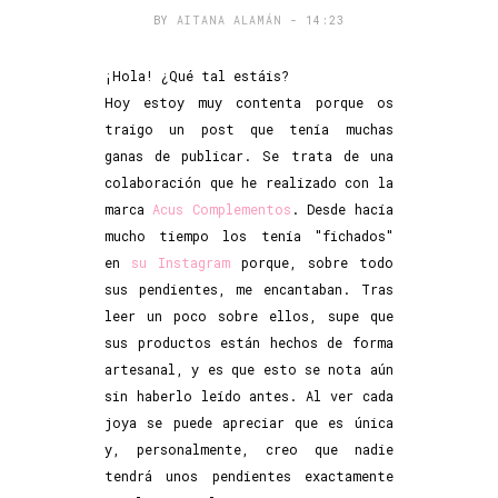
BY
AITANA ALAMÁN
- 14:23
¡Hola! ¿Qué tal estáis?
Hoy estoy muy contenta porque os
traigo un post que tenía muchas
ganas de publicar. Se trata de una
colaboración que he realizado con la
marca
Acus Complementos
. Desde hacía
mucho tiempo los tenía "fichados"
en
su Instagram
porque, sobre todo
sus pendientes, me encantaban. Tras
leer un poco sobre ellos, supe que
sus productos están hechos de forma
artesanal, y es que esto se nota aún
sin haberlo leído antes. Al ver cada
joya se puede apreciar que es única
y, personalmente, creo que nadie
tendrá unos pendientes exactamente