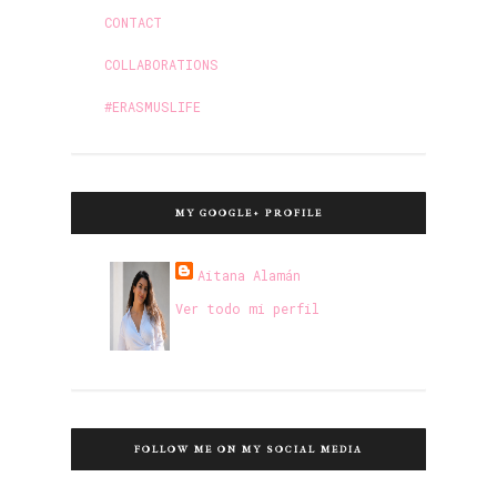
CONTACT
COLLABORATIONS
#ERASMUSLIFE
MY GOOGLE+ PROFILE
Aitana Alamán
Ver todo mi perfil
FOLLOW ME ON MY SOCIAL MEDIA