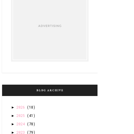
BLOG ARCHIVE
2026
(18)
►
2025
(41)
►
2024
(78)
►
2023
(79)
►