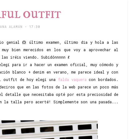
FUL OUTFIT
TANA ALAMÁN
- 17:30
ío genial 🙆 último examen, último día y hola a las
s muy bien merecidos en los que voy a aprovechar al
las iréis viendo. Subidónnnnn 💃
elegí para ir a hacer un examen oficial, muy cómodo y
ación blanco + denim en verano, me parece ideal y con
el outfit de hoy elegí una
falda vaquera
con bordados.
deciros que en las fotos de la web parece un poco más
el detalle que necesitaba opté por esta preciosidad de
n la talla pero acerté! Simplemente son una pasada...