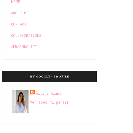
HOME
ABOUT ME
CONTACT
COLLABORATIONS
#ERASMUSLIFE
MY GOOGLE+ PROFILE
Aitana Alamán
Ver todo mi perfil