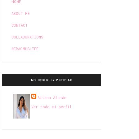
HOME
ABOUT ME
CONTACT
COLLABORATIONS
#ERASMUSLIFE
MY GOOGLE+ PROFILE
Aitana Alamán
Ver todo mi perfil