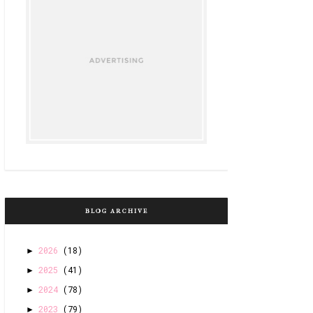
BLOG ARCHIVE
2026
(18)
►
2025
(41)
►
2024
(78)
►
2023
(79)
►