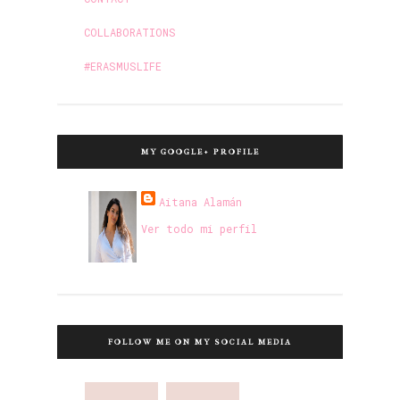
COLLABORATIONS
#ERASMUSLIFE
MY GOOGLE+ PROFILE
Aitana Alamán
Ver todo mi perfil
FOLLOW ME ON MY SOCIAL MEDIA