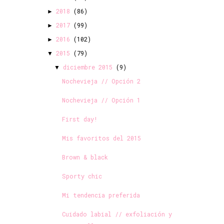
2018
(86)
►
2017
(99)
►
2016
(102)
►
2015
(79)
▼
diciembre 2015
(9)
▼
Nochevieja // Opción 2
Nochevieja // Opción 1
First day!
Mis favoritos del 2015
Brown & black
Sporty chic
Mi tendencia preferida
Cuidado labial // exfoliación y